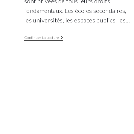
sont privées de tous leurs droits
fondamentaux. Les écoles secondaires,
les universités, les espaces publics, les…
Un
Continuer La Lecture
Rayon
De
Lumière
Dans
Les
Ténèbres