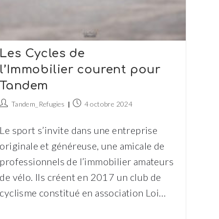
Les Cycles de
l’Immobilier courent pour
Tandem
Auteur/autrice
Publication
Tandem_Refugies
4 octobre 2024
de
publiée :
la
Le sport s’invite dans une entreprise
publication :
originale et généreuse, une amicale de
professionnels de l’immobilier amateurs
de vélo. Ils créent en 2017 un club de
cyclisme constitué en association Loi…