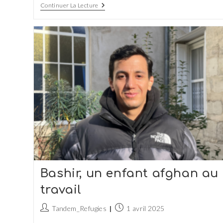
Hazem,
Continuer La Lecture
Un
Jeune
Homme
Qui
Dessine
Son
Avenir
Bashir, un enfant afghan au
travail
Auteur/autrice
Publication
Tandem_Refugies
1 avril 2025
de
publiée :