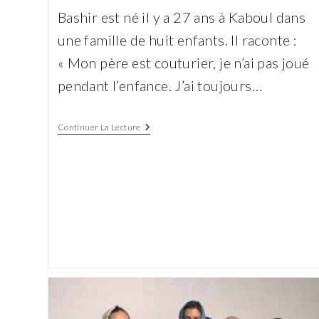
la
Bashir est né il y a 27 ans à Kaboul dans
publication :
une famille de huit enfants. Il raconte :
« Mon père est couturier, je n’ai pas joué
pendant l’enfance. J’ai toujours…
Bashir,
Continuer La Lecture
Un
Enfant
Afghan
Au
Travail