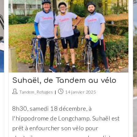
Suhaël, de Tandem au vélo
Auteur/autrice
Publication
Tandem_Refugies
14 janvier 2025
de
publiée :
la
8h30, samedi 18 décembre, à
publication :
l'hippodrome de Longchamp. Suhaël est
prêt à enfourcher son vélo pour