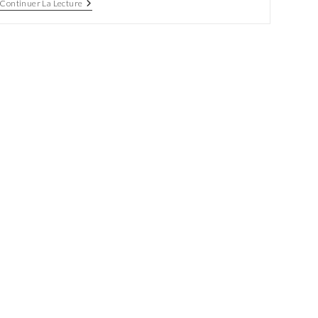
Les
Continuer La Lecture
Cycles
De
L’Immobilier Courent
Pour
Tandem