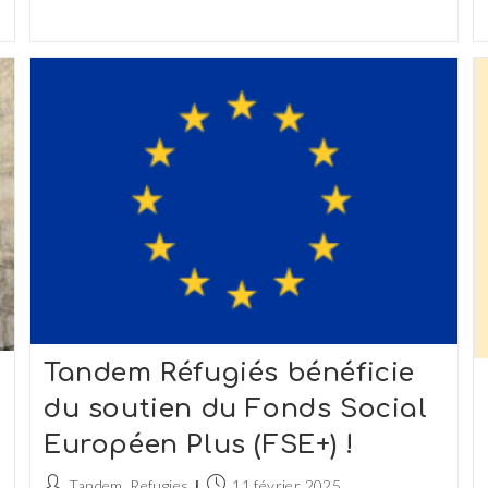
Tandem Réfugiés bénéficie
du soutien du Fonds Social
Européen Plus (FSE+) !
Auteur/autrice
Publication
Tandem_Refugies
11 février 2025