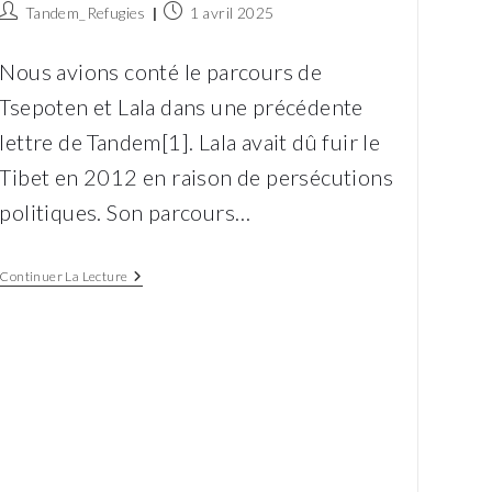
Auteur/autrice
Publication
Tandem_Refugies
1 avril 2025
de
publiée :
la
Nous avions conté le parcours de
publication :
Tsepoten et Lala dans une précédente
lettre de Tandem[1]. Lala avait dû fuir le
Tibet en 2012 en raison de persécutions
politiques. Son parcours…
Du
Continuer La Lecture
Pays
Des
Neiges
À
La
Rue
Sainte-
Marthe