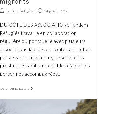
migrants
Auteur/autrice
Publication
Tandem_Refugies
14 janvier 2025
de
publiée :
la
DU CÔTÉ DES ASSOCIATIONS Tandem
publication :
Réfugiés travaille en collaboration
régulière ou ponctuelle avec plusieurs
associations laïques ou confessionnelles
partageant son éthique, lorsque leurs
prestations sont susceptibles d’aider les
personnes accompagnées…
Parcours
Continuer La Lecture
D’Exil,
Le
Centre
De
Soin
Dédié