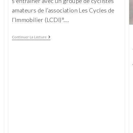
s'entraîner avec un groupe de cyclistes
amateurs de l’association Les Cycles de
l’Immobilier (LCDI)°.…
Suhaël,
Continuer La Lecture
De
Tandem
Au
Vélo