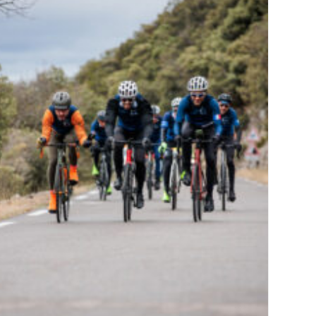
À
La
Prise
En
Charge
Psychique
Des
Migrants