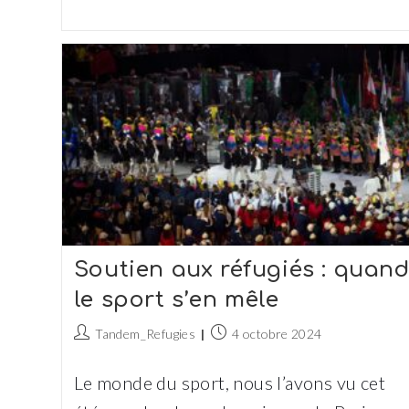
Soutien aux réfugiés : quan
le sport s’en mêle
Auteur/autrice
Publication
Tandem_Refugies
4 octobre 2024
de
publiée :
la
Le monde du sport, nous l’avons vu cet
publication :