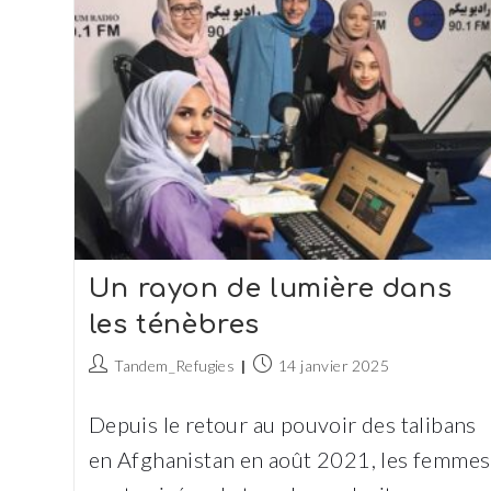
Un rayon de lumière dans
les ténèbres
Auteur/autrice
Publication
Tandem_Refugies
14 janvier 2025
de
publiée :
la
Depuis le retour au pouvoir des talibans
publication :
en Afghanistan en août 2021, les femmes