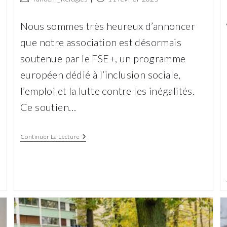
de
publiée :
la
Nous sommes très heureux d’annoncer
publication :
que notre association est désormais
soutenue par le FSE+, un programme
européen dédié à l’inclusion sociale,
l’emploi et la lutte contre les inégalités.
Ce soutien…
Tandem
Continuer La Lecture
Réfugiés
Bénéficie
Du
Soutien
Du
Fonds
Social
Européen
Plus
(FSE+)
!