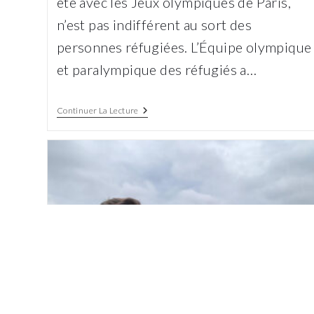
été avec les Jeux olympiques de Paris,
n’est pas indifférent au sort des
personnes réfugiées. L’Équipe olympique
et paralympique des réfugiés a…
Soutien
Continuer La Lecture
Aux
Réfugiés :
Quand
Le
Sport
S’en
Mêle