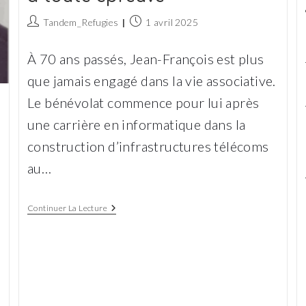
Auteur/autrice
Publication
Tandem_Refugies
1 avril 2025
de
publiée :
la
À 70 ans passés, Jean-François est plus
publication :
que jamais engagé dans la vie associative.
Le bénévolat commence pour lui après
une carrière en informatique dans la
construction d’infrastructures télécoms
au…
Jean-
Continuer La Lecture
François :
Une
Ténacité
À
Toute
Épreuve