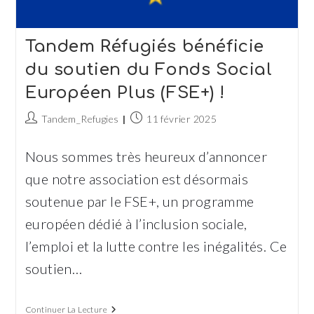
Tandem Réfugiés bénéficie
du soutien du Fonds Social
Européen Plus (FSE+) !
Auteur/autrice
Publication
Tandem_Refugies
11 février 2025
de
publiée :
la
Nous sommes très heureux d’annoncer
publication :
que notre association est désormais
soutenue par le FSE+, un programme
européen dédié à l’inclusion sociale,
l’emploi et la lutte contre les inégalités. Ce
soutien…
Tandem
Continuer La Lecture