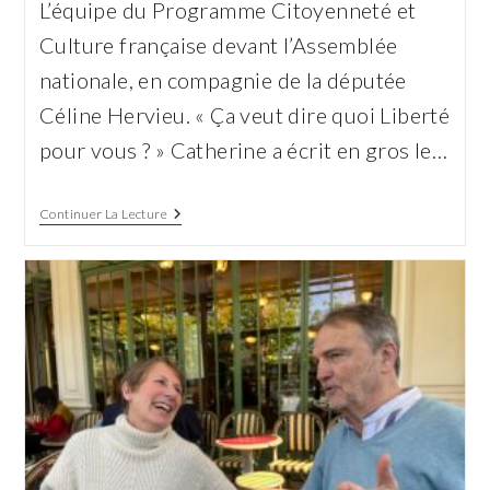
L’équipe du Programme Citoyenneté et
publication :
Culture française devant l’Assemblée
nationale, en compagnie de la députée
Céline Hervieu. « Ça veut dire quoi Liberté
pour vous ? » Catherine a écrit en gros le…
Citoyenneté
Continuer La Lecture
Et
Culture
Française,
Un
Programme
Élaboré
Par
Tandem