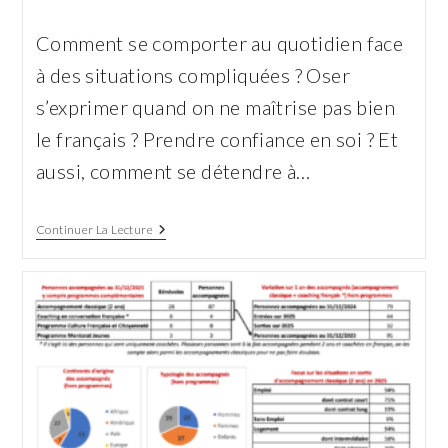
de
publiée :
la
Comment se comporter au quotidien face
publication :
à des situations compliquées ? Oser
s’exprimer quand on ne maîtrise pas bien
le français ? Prendre confiance en soi ? Et
aussi, comment se détendre à…
Les
Continuer La Lecture
Ateliers
Théâtre
De
Tandem :
Espaces
D’échange,
De
Réflexion
Et
De
Rire