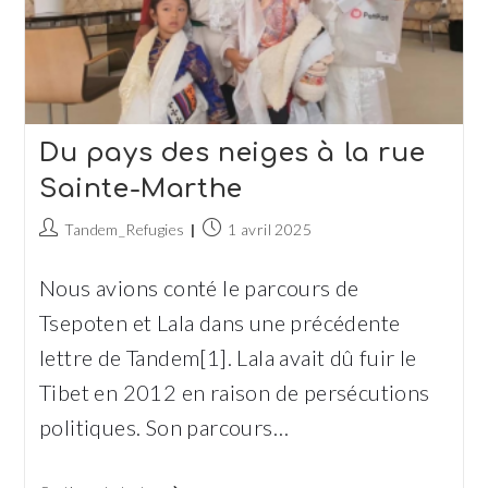
Du pays des neiges à la rue
Sainte-Marthe
Auteur/autrice
Publication
Tandem_Refugies
1 avril 2025
de
publiée :
la
Nous avions conté le parcours de
publication :
Tsepoten et Lala dans une précédente
lettre de Tandem[1]. Lala avait dû fuir le
Tibet en 2012 en raison de persécutions
politiques. Son parcours…