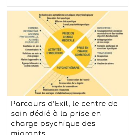
Réfugiés
Bénéficie
Du
Soutien
Du
Fonds
Social
Européen
Plus
(FSE+)
!
Parcours d’Exil, le centre de
soin dédié à la prise en
charge psychique des
migrants