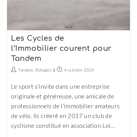
Les Cycles de
l’Immobilier courent pour
Tandem
Auteur/autrice
Publication
Tandem_Refugies
4 octobre 2024
de
publiée :
la
Le sport s’invite dans une entreprise
publication :
originale et généreuse, une amicale de
professionnels de l’immobilier amateurs
de vélo. Ils créent en 2017 un club de
cyclisme constitué en association Loi…