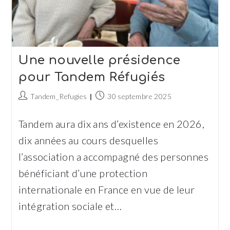
Une nouvelle présidence
pour Tandem Réfugiés
Auteur/autrice
Publication
Tandem_Refugies
30 septembre 2025
de
publiée :
la
Tandem aura dix ans d’existence en 2026,
publication :
dix années au cours desquelles
l’association a accompagné des personnes
bénéficiant d’une protection
internationale en France en vue de leur
intégration sociale et…