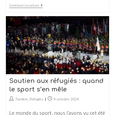
Les
Continuer La Lecture
Cycles
De
L’Immobilier Courent
Pour
Tandem
Soutien aux réfugiés : quand
le sport s’en mêle
Auteur/autrice
Publication
Tandem_Refugies
4 octobre 2024
de
publiée :
la
Le monde du sport, nous l’avons vu cet été
publication :