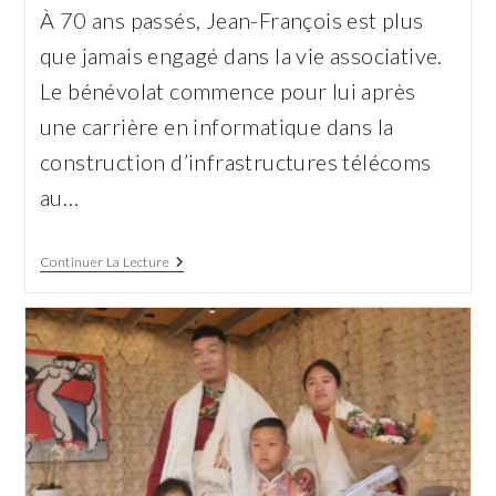
la
À 70 ans passés, Jean-François est plus
publication :
que jamais engagé dans la vie associative.
Le bénévolat commence pour lui après
une carrière en informatique dans la
construction d’infrastructures télécoms
au…
Jean-
Continuer La Lecture
François :
Une
Ténacité
À
Toute
Épreuve