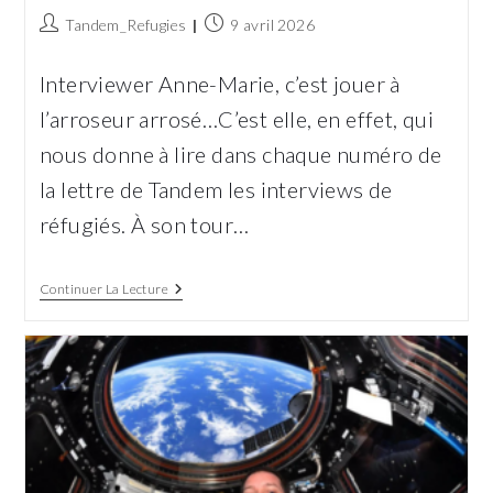
Auteur/autrice
Publication
Tandem_Refugies
9 avril 2026
de
publiée :
la
Interviewer Anne-Marie, c’est jouer à
publication :
l’arroseur arrosé…C’est elle, en effet, qui
nous donne à lire dans chaque numéro de
la lettre de Tandem les interviews de
réfugiés. À son tour…
Anne-
Continuer La Lecture
Marie,
Une
Intervieweuse
Concernée