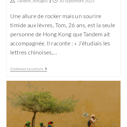
Auteur/autrice
Publication
Tandem_Refugies
30 septembre 2025
de
publiée :
la
Une allure de rocker mais un sourire
publication :
timide aux lèvres, Tom, 26 ans, est la seule
personne de Hong Kong que Tandem ait
accompagnée. Il raconte : « J’étudiais les
lettres chinoises,…
Tom :
Continuer La Lecture
Militant
Par
Conviction,
Musicien
Par
Passion