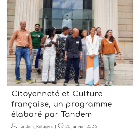
Se
Mettre
À
Son
Compte
Citoyenneté et Culture
française, un programme
élaboré par Tandem
Auteur/autrice
Publication
Tandem_Refugies
20 janvier 2026
de
publiée :
la