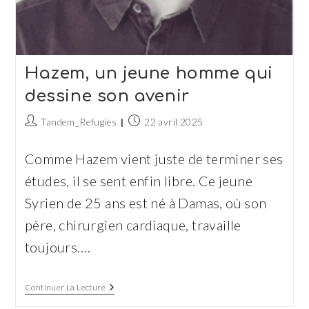
Hazem, un jeune homme qui
dessine son avenir
Auteur/autrice
Publication
Tandem_Refugies
22 avril 2025
de
publiée :
la
Comme Hazem vient juste de terminer ses
publication :
études, il se sent enfin libre. Ce jeune
Syrien de 25 ans est né à Damas, où son
père, chirurgien cardiaque, travaille
toujours.…
Hazem,
Continuer La Lecture
Un