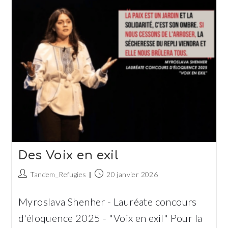
L’activité
De
Tandem
Des Voix en exil
Auteur/autrice
Publication
Tandem_Refugies
20 janvier 2026
de
publiée :
la
Myroslava Shenher - Lauréate concours
publication :
d'éloquence 2025 - "Voix en exil" Pour la