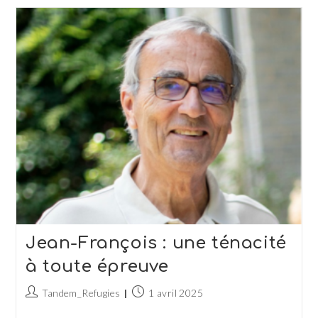
Jeune
Homme
Qui
Dessine
Son
Avenir
Jean-François : une ténacité
à toute épreuve
Auteur/autrice
Publication
Tandem_Refugies
1 avril 2025
de
publiée :