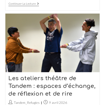
Alpha
Continuer La Lecture
Amadou,
L’espace
Et
Le
Clair
De
Lune
Les ateliers théâtre de
Tandem : espaces d’échange,
de réflexion et de rire
Auteur/autrice
Publication
Tandem_Refugies
9 avril 2026