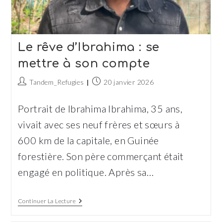
Le rêve d’Ibrahima : se
mettre à son compte
Auteur/autrice
Publication
Tandem_Refugies
20 janvier 2026
de
publiée :
la
Portrait de Ibrahima Ibrahima, 35 ans,
publication :
vivait avec ses neuf frères et sœurs à
600 km de la capitale, en Guinée
forestière. Son père commerçant était
engagé en politique. Après sa…
Le
Continuer La Lecture
Rêve
D’Ibrahima :