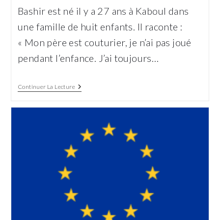
la
Bashir est né il y a 27 ans à Kaboul dans
publication :
une famille de huit enfants. Il raconte :
« Mon père est couturier, je n’ai pas joué
pendant l’enfance. J’ai toujours…
Bashir,
Continuer La Lecture
Un
Enfant
Afghan
Au
Travail