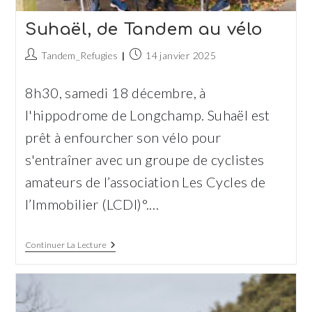
Suhaël, de Tandem au vélo
Auteur/autrice
Publication
Tandem_Refugies
14 janvier 2025
de
publiée :
la
8h30, samedi 18 décembre, à
publication :
l'hippodrome de Longchamp. Suhaël est
prêt à enfourcher son vélo pour
s'entraîner avec un groupe de cyclistes
amateurs de l’association Les Cycles de
l’Immobilier (LCDI)°.…
Suhaël,
Continuer La Lecture
De
Tandem
Au
Vélo