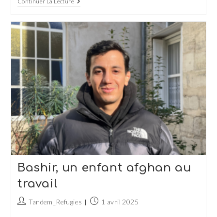
Du
Continuer La Lecture
Pays
Des
Neiges
À
La
Rue
Sainte-
Marthe
Bashir, un enfant afghan au
travail
Auteur/autrice
Publication
Tandem_Refugies
1 avril 2025
de
publiée :