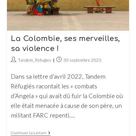
La Colombie, ses merveilles,
sa violence !
Auteur/autrice
Publication
Tandem_Refugies
30 septembre 2025
de
publiée :
la
Dans sa lettre d’avril 2022, Tandem
publication :
Réfugiés racontait les « combats
d’Angela » qui avait dû fuir la Colombie où
elle était menacée à cause de son père, un
militant FARC repenti.…
La
Continuer La Lecture