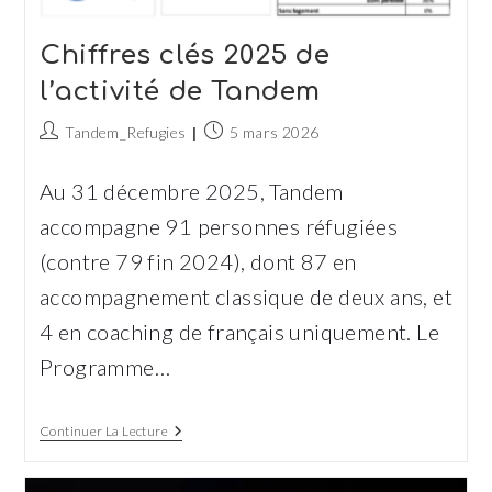
Chiffres clés 2025 de
l’activité de Tandem
Auteur/autrice
Publication
Tandem_Refugies
5 mars 2026
de
publiée :
la
Au 31 décembre 2025, Tandem
publication :
accompagne 91 personnes réfugiées
(contre 79 fin 2024), dont 87 en
accompagnement classique de deux ans, et
4 en coaching de français uniquement. Le
Programme…
Chiffres
Continuer La Lecture
Clés
2025
De