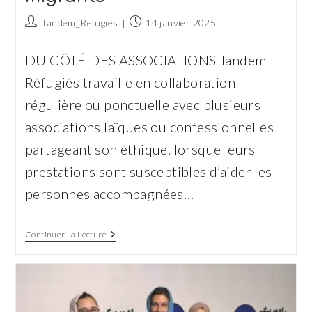
Auteur/autrice
Publication
Tandem_Refugies
14 janvier 2025
de
publiée :
la
DU CÔTÉ DES ASSOCIATIONS Tandem
publication :
Réfugiés travaille en collaboration
régulière ou ponctuelle avec plusieurs
associations laïques ou confessionnelles
partageant son éthique, lorsque leurs
prestations sont susceptibles d’aider les
personnes accompagnées…
Parcours
Continuer La Lecture
D’Exil,
Le
Centre
De
Soin
Dédié