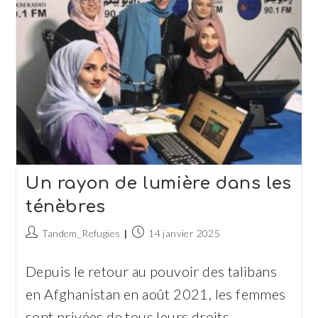
À
La
Prise
En
Charge
Psychique
Des
Migrants
Un rayon de lumière dans les
ténèbres
Auteur/autrice
Publication
Tandem_Refugies
14 janvier 2025
de
publiée :
la
Depuis le retour au pouvoir des talibans
publication :
en Afghanistan en août 2021, les femmes
sont privées de tous leurs droits