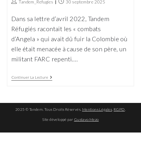
Auteur/autrice
Publication
Tandem_Refugies
30 septembre 2025
de
publiée :
la
Dans sa lettre d’avril 2022, Tandem
publication :
Réfugiés racontait les « combats
d’Angela » qui avait dû fuir la Colombie où
elle était menacée à cause de son père, un
militant FARC repenti.…
La
Continuer La Lecture
Colombie,
Ses
Merveilles,
Sa
Violence !
2025 © Tandem. Tous Droits Réservés.
Mentions Légales
.
RGPD
.
Site développé par
Gustavo Mezo