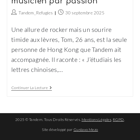
musicien par passion
Auteur/autrice
Publication
Tandem_Refugies
30 septembre 2025
de
publiée :
la
Une allure de rocker mais un sourire
publication :
timide aux lèvres, Tom, 26 ans, est la seule
personne de Hong Kong que Tandem ait
accompagnée. Il raconte : « J’étudiais les
lettres chinoises,…
Tom :
Continuer La Lecture
Militant
Par
Conviction,
Musicien
Par
Passion
2025 © Tandem. Tous Droits Réservés.
Mentions Légales
.
RGPD
.
Site développé par
Gustavo Mezo