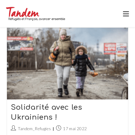
Skip
to
content
Solidarité avec les
Ukrainiens !
Auteur/autrice
Publication
Tandem_Refugies
17 mai 2022
de
publiée :