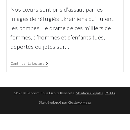
la
Nos cœurs sont pris d’assaut par les
publication :
images de réfugiés ukrainiens qui fuient
les bombes. Le drame de ces milliers de
femmes, d’hommes et d’enfants tués,
déportés ou jetés sur…
Solidarité
Continuer La Lecture
Avec
Les
Ukrainiens
!
2025 © Tandem. Tous Droits Réservés.
Mentions Légales
.
RGPD
.
Site développé par
Gustavo Mezo