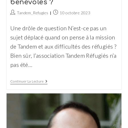
bénévoles ?
Auteur/autrice
Publication
Tandem_Refugies
10 octobre 2023
de
publiée :
la
Une drôle de question N’est-ce pas un
publication :
sujet déplacé quand on pense à la mission
de Tandem et aux difficultés des réfugiés ?
Bien sûr, l’association Tandem Réfugiés n’a
pas été…
Le
Continuer La Lecture
Soutien
Aux
Réfugiés,
Une
Richesse
Aussi
Pour
Les
Bénévoles ?