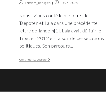
Auteur/autrice
Publication
Tandem_Refugies
1 avril 2025
de
publiée :
la
Nous avions conté le parcours de
publication :
Tsepoten et Lala dans une précédente
lettre de Tandem[1]. Lala avait dû fuir le
Tibet en 2012 en raison de persécutions
politiques. Son parcours…
Du
Continuer La Lecture
Pays
Des
Neiges
À
La
Rue
Sainte-
Marthe