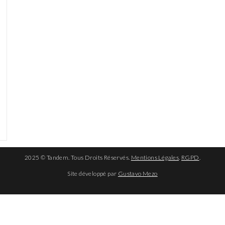
2025 © Tandem. Tous Droits Réservés.
Mentions Légales
.
RGPD
.
Site développé par
Gustavo Mezo