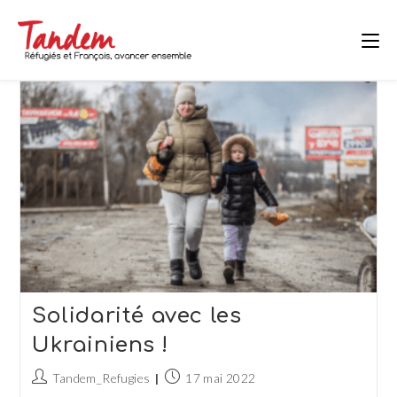
Skip
to
content
Solidarité avec les
Ukrainiens !
Auteur/autrice
Publication
Tandem_Refugies
17 mai 2022
de
publiée :