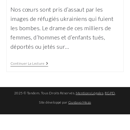
la
Nos cœurs sont pris d’assaut par les
publication :
images de réfugiés ukrainiens qui fuient
les bombes. Le drame de ces milliers de
femmes, d’hommes et d’enfants tués,
déportés ou jetés sur…
Solidarité
Continuer La Lecture
Avec
Les
Ukrainiens
!
2025 © Tandem. Tous Droits Réservés.
Mentions Légales
.
RGPD
.
Site développé par
Gustavo Mezo