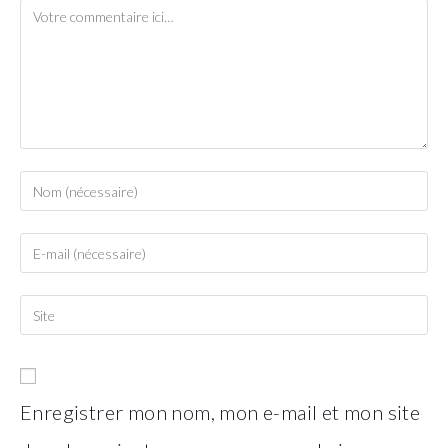
Comment
Enter
your
name
Enter
or
your
username
email
Saisir
to
address
l’URL
comment
to
de
comment
votre
site
Enregistrer mon nom, mon e-mail et mon site
(facultatif)