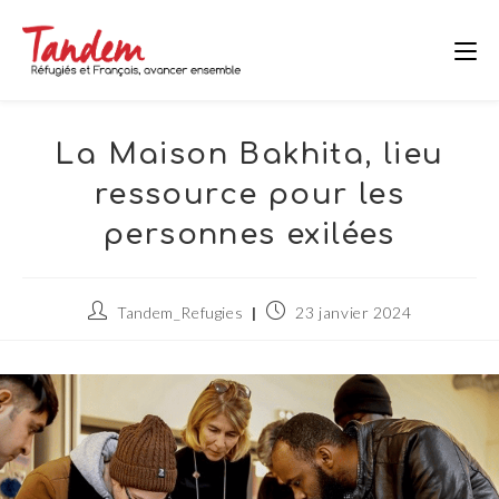
Skip
to
content
La Maison Bakhita, lieu
ressource pour les
personnes exilées
Auteur/autrice
Publication
Tandem_Refugies
23 janvier 2024
de
publiée :
la
publication :