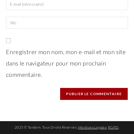
Enter
or
your
username
email
Saisir
to
address
l’URL
comment
to
de
comment
votre
site
Enregistrer mon nom, mon e-mail et mon site
(facultatif)
dans le navigateur pour mon prochain
commentaire.
2025 © Tandem. Tous Droits Réservés.
Mentions Légales
.
RGPD
.