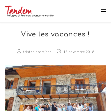
Skip
to
content
Vive les vacances !
Auteur/autrice
Publication
tristan.haentjens
15 novembre 2018
de
publiée :
la
publication :