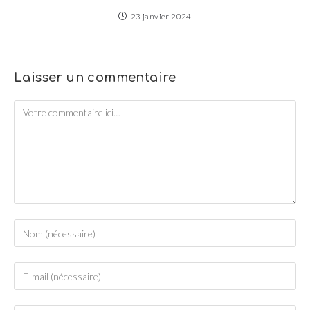
23 janvier 2024
Laisser un commentaire
Comment
Enter
your
name
Enter
or
your
username
email