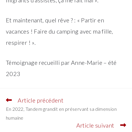
migrants d’assistés, ça me fait mal ».
Et maintenant, quel rêve ? : « Partir en
vacances ! Faire du camping avec ma fille,
respirer ! ».
Témoignage recueilli par Anne-Marie – été
2023
Article précédent
Read
more
En 2022, Tandem grandit en préservant sa dimension
articles
humaine
Article suivant