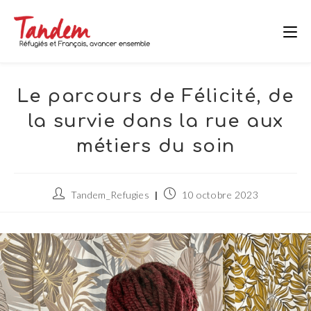
Skip
to
content
Le parcours de Félicité, de
la survie dans la rue aux
métiers du soin
Auteur/autrice
Publication
Tandem_Refugies
10 octobre 2023
de
publiée :
la
publication :