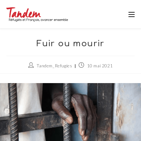
Skip
to
content
Fuir ou mourir
Auteur/autrice
Publication
Tandem_Refugies
10 mai 2021
de
publiée :
la
publication :