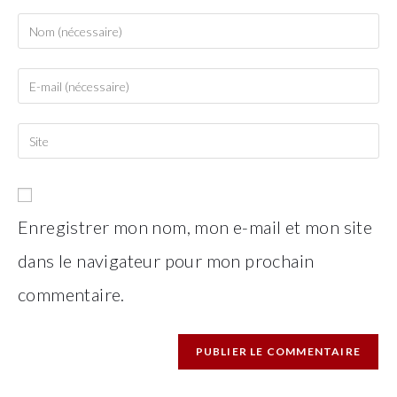
Enter
your
name
Enter
or
your
username
email
Saisir
to
address
l’URL
comment
to
de
comment
votre
site
Enregistrer mon nom, mon e-mail et mon site
(facultatif)
dans le navigateur pour mon prochain
commentaire.